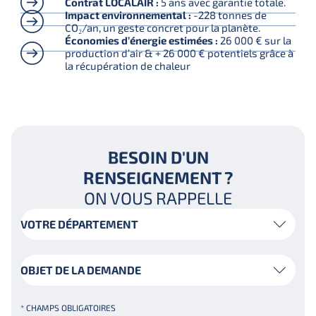
Contrat LOCALAIR :
5 ans avec garantie totale.
Impact environnemental :
-228 tonnes de
CO₂/an, un geste concret pour la planète.
Économies d’énergie estimées :
26 000 € sur la
production d’air & + 26 000 € potentiels grâce à
la récupération de chaleur
BESOIN D'UN
RENSEIGNEMENT ?
ON VOUS RAPPELLE
Votre
département
Objet
de
la
* CHAMPS OBLIGATOIRES
demande