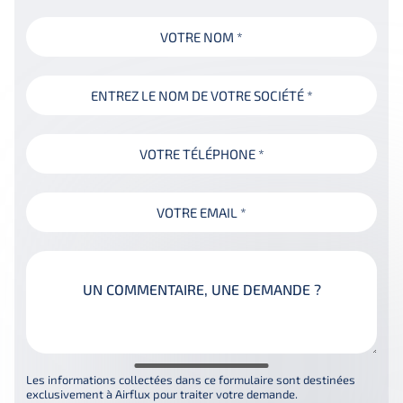
Votre
nom
(Nécessaire)
Votre
entreprise*
(Nécessaire)
Votre
numéro
de
Votre
téléphone
(Nécessaire)
email*
(Nécessaire)
Un
commentaire,
une
demande
?
(Nécessaire)
Les informations collectées dans ce formulaire sont destinées
exclusivement à Airflux pour traiter votre demande.