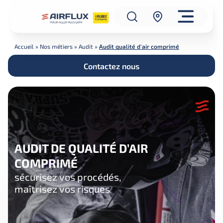
Accueil
»
Nos métiers
»
Audit
»
Audit qualité d'air comprimé
Contactez nous
AUDIT DE QUALITÉ D’AIR
COMPRIMÉ
sécurisez vos procédés,
maîtrisez vos risques