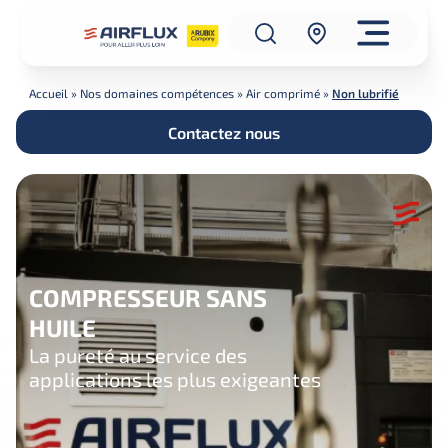
Accueil
»
Nos domaines compétences
»
Air comprimé
»
Non lubrifié
Contactez nous
COMPRESSEUR SANS
HUILE
La pureté au service des
applications les plus exigeantes