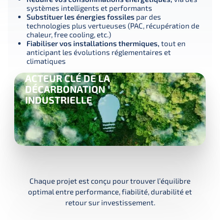
systèmes intelligents et performants
Substituer les énergies fossiles
par des
technologies plus vertueuses (PAC, récupération de
chaleur, free cooling, etc.)
Fiabiliser vos installations thermiques,
tout en
anticipant les évolutions réglementaires et
climatiques
ACTEUR CLÉ DE LA
DÉCARBONATION
INDUSTRIELLE
Chaque projet est conçu pour trouver l’équilibre
optimal entre performance, fiabilité, durabilité et
retour sur investissement.