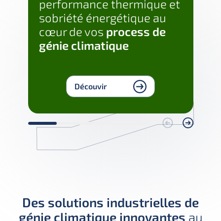
performance thermique et
CH
sobriété énergétique au
eff
cœur de vos
process de
dé
génie climatique
vos
cli
Découvir
Des solutions industrielles de
génie climatique innovantes
au