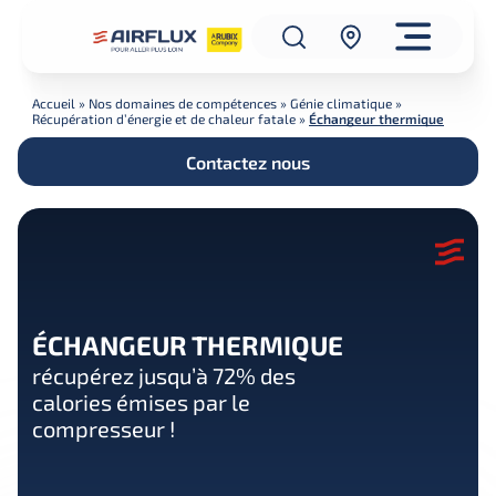
Accueil
»
Nos domaines de compétences
»
Génie climatique
»
Récupération d’énergie et de chaleur fatale
»
Échangeur thermique
Contactez nous
ÉCHANGEUR THERMIQUE
récupérez jusqu’à 72% des
calories émises par le
compresseur !